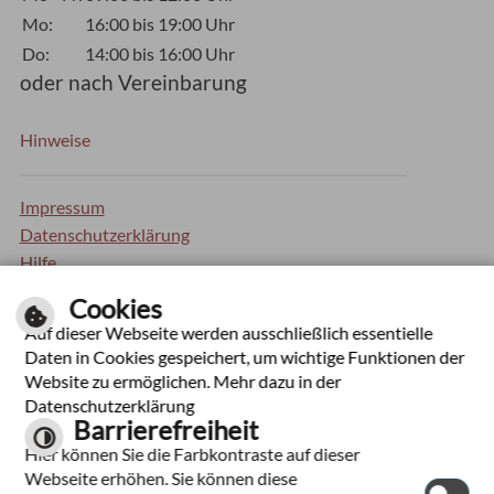
Mo:
16:00 bis 19:00 Uhr
Do:
14:00 bis 16:00 Uhr
oder nach Vereinbarung
Hinweise
Impressum
Datenschutzerklärung
Hilfe
Inhaltsverzeichnis
Cookies
Barrierefreiheit
Auf dieser Webseite werden ausschließlich essentielle
Kontrastseite
Daten in Cookies gespeichert, um wichtige Funktionen der
Website zu ermöglichen. Mehr dazu in der
Optimiert für mobile Endgeräte
Datenschutzerklärung
Barrierefreiheit
Hier können Sie die Farbkontraste auf dieser
Webseite erhöhen. Sie können diese