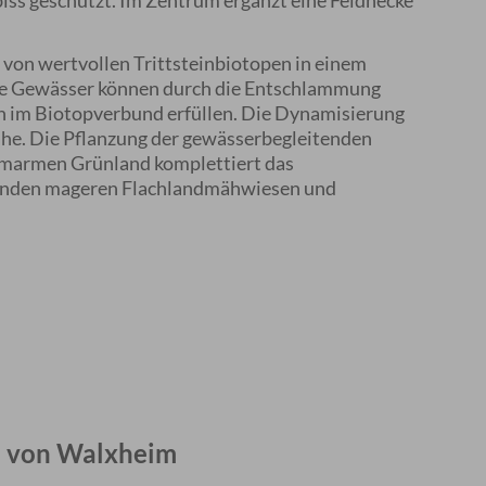
iss geschützt. Im Zentrum ergänzt eine Feldhecke
von wertvollen Trittsteinbiotopen in einem
Die Gewässer können durch die Entschlammung
n im Biotopverbund erfüllen. Die Dynamisierung
he. Die Pflanzung der gewässerbegleitenden
temarmen Grünland komplettiert das
enden mageren Flachlandmähwiesen und
h von Walxheim