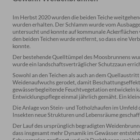
Im Herbst 2020 wurden die beiden Teiche weitgehe
wurden erhalten. Der Schlamm wurde vom Ausbagger
untersucht und konnte auf kommunale Ackerflächen 
den beiden Teichen wurde entfernt, so dass eine Ve
konnte.
Der bestehende Quelltümpel des Moosbrunnens wur
wurde ein landschaftsverträglicher Schutzzaun erric
Sowohl an den Teichen als auch an dem Quellaustrit
Weidenaufwuchs gerodet, damit Beschattungseffekte
gewässerbegleitende Feuchtvegetation entwickeln k
Entwicklungspflege einmal jährlich gemäht. Ein klei
Die Anlage von Stein- und Totholzhaufen im Umfeld d
Insekten neue Strukturen und Lebensräume geschaff
Der Lauf des ursprünglich begradigten Weidenbrunne
dass insgesamt mehr Dynamik im Gewässer entsteh