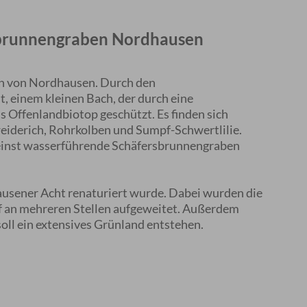
brunnengraben Nordhausen
ch von Nordhausen. Durch den
, einem kleinen Bach, der durch eine
ls Offenlandbiotop geschützt. Es finden sich
weiderich, Rohrkolben und Sumpf-Schwertlilie.
einst wasserführende Schäfersbrunnengraben
sener Acht renaturiert wurde. Dabei wurden die
f an mehreren Stellen aufgeweitet. Außerdem
ll ein extensives Grünland entstehen.