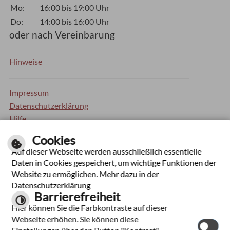
Mo:
16:00 bis 19:00 Uhr
Do:
14:00 bis 16:00 Uhr
oder nach Vereinbarung
Hinweise
Impressum
Datenschutzerklärung
Hilfe
Inhaltsverzeichnis
Cookies
Barrierefreiheit
Auf dieser Webseite werden ausschließlich essentielle
Kontrastseite
Daten in Cookies gespeichert, um wichtige Funktionen der
Website zu ermöglichen. Mehr dazu in der
Optimiert für mobile Endgeräte
Datenschutzerklärung
Barrierefreiheit
Hier können Sie die Farbkontraste auf dieser
Webseite erhöhen. Sie können diese