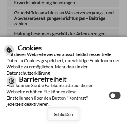
Erwerbsminderung beantragen
Grundstücksanschluss an Wasserversorgungs- und
Abwasserbeseitigungseinrichtungen - Beiträge
zahlen
Haltung besonders geschützter Arten anzeigen
Handwerksrolle - Auskunft beantragen
Cookies
Häusliche Gewalt - Platzverweis,
Auf dieser Webseite werden ausschließlich essentielle
Wohnungsverweis, Rückkehrverbot und
Daten in Cookies gespeichert, um wichtige Funktionen der
Annäherungsverbot erwirken
Website zu ermöglichen. Mehr dazu in der
Datenschutzerklärung
Hebammenhilfe in Anspruch nehmen
Barrierefreiheit
Herstellung von Arzneimitteln - Erlaubnis
Hier können Sie die Farbkontraste auf dieser
beantragen
Webseite erhöhen. Sie können diese
Einstellungen über den Button "Kontrast"
Hochschulzugang über eine schulische
jederzeit deaktivieren.
Qualifikation und eine Aufbauprüfung beantragen
(Deltaprüfung)
Schließen
Im Ausland erworbene Berufsabschlüsse des