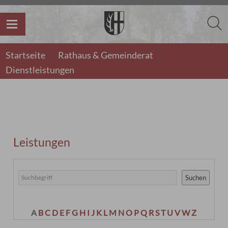
Startseite
Rathaus & Gemeinderat
Dienstleistungen
Leistungen
Suchen
A
B
C
D
E
F
G
H
I
J
K
L
M
N
O
P
Q
R
S
T
U
V
W
Z