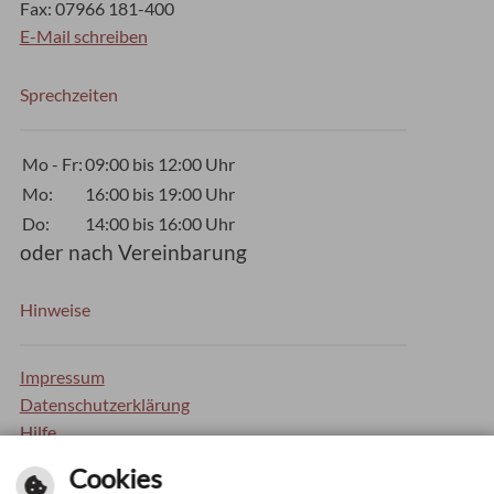
Fax: 07966 181-400
E-Mail schreiben
Sprechzeiten
Mo - Fr:
09:00 bis 12:00 Uhr
Mo:
16:00 bis 19:00 Uhr
Do:
14:00 bis 16:00 Uhr
oder nach Vereinbarung
Hinweise
Impressum
Datenschutzerklärung
Hilfe
Inhaltsverzeichnis
Cookies
Barrierefreiheit