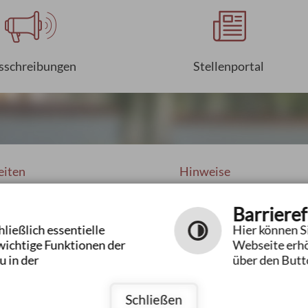
sschreibungen
Stellenportal
eiten
Hinweise
Barrieref
Impressum
09:00 bis 12:00 Uhr
ließlich essentielle
Hier können Si
Datenschutzerklärung
16:00 bis 19:00 Uhr
wichtige Funktionen der
Webseite erhö
Hilfe
14:00 bis 16:00 Uhr
u in der
über den Butto
Inhaltsverzeichnis
ach Vereinbarung
Barrierefreiheit
Schließen
Kontrastseite