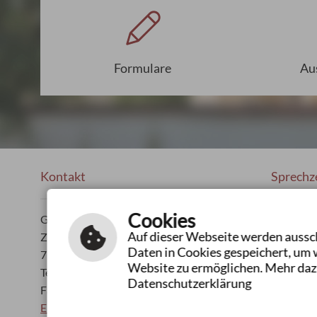
Formulare
Au
Kontakt
Sprechz
Cookies
Gemeindeverwaltung
Mo - Fr:
Auf dieser Webseite werden aussch
Ziegelhütte 25
Mo:
Daten in Cookies gespeichert, um 
73485 Unterschneidheim
Do:
Website zu ermöglichen. Mehr daz
Tel.: 07966 181-0
oder n
Datenschutzerklärung
Fax: 07966 181-400
E-Mail schreiben