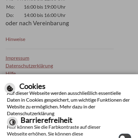
Mo:
16:00 bis 19:00 Uhr
Do:
14:00 bis 16:00 Uhr
oder nach Vereinbarung
Hinweise
Impressum
Datenschutzerklärung
Hilfe
Inhaltsverzeichnis
Cookies
Barrierefreiheit
Auf dieser Webseite werden ausschließlich essentielle
Kontrastseite
Daten in Cookies gespeichert, um wichtige Funktionen der
Website zu ermöglichen. Mehr dazu in der
Optimiert für mobile Endgeräte
Datenschutzerklärung
Barrierefreiheit
Hier können Sie die Farbkontraste auf dieser
Webseite erhöhen. Sie können diese