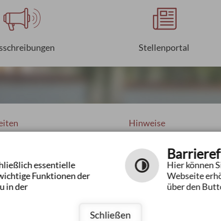
sschreibungen
Stellenportal
eiten
Hinweise
Barrieref
Impressum
09:00 bis 12:00 Uhr
ließlich essentielle
Hier können Si
Datenschutzerklärung
16:00 bis 19:00 Uhr
wichtige Funktionen der
Webseite erhö
Hilfe
14:00 bis 16:00 Uhr
u in der
über den Butto
Inhaltsverzeichnis
ach Vereinbarung
Barrierefreiheit
Schließen
Kontrastseite