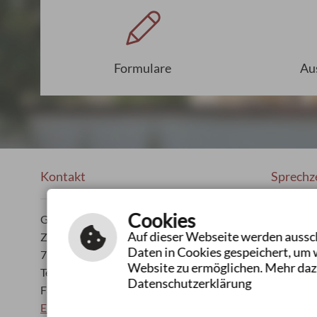
Formulare
Au
Kontakt
Sprechz
Cookies
Gemeindeverwaltung
Mo - Fr:
Auf dieser Webseite werden aussch
Ziegelhütte 25
Mo:
Daten in Cookies gespeichert, um 
73485 Unterschneidheim
Do:
Website zu ermöglichen. Mehr daz
Tel.: 07966 181-0
oder n
Datenschutzerklärung
Fax: 07966 181-400
E-Mail schreiben