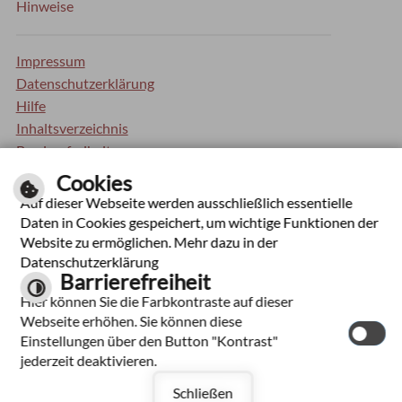
Hinweise
Impressum
Datenschutzerklärung
Hilfe
Inhaltsverzeichnis
Barrierefreiheit
Kontrastseite
Cookies
Auf dieser Webseite werden ausschließlich essentielle
Optimiert für mobile Endgeräte
Daten in Cookies gespeichert, um wichtige Funktionen der
Website zu ermöglichen. Mehr dazu in der
Datenschutzerklärung
Barrierefreiheit
Hier können Sie die Farbkontraste auf dieser
Webseite erhöhen. Sie können diese
Einstellungen über den Button "Kontrast"
jederzeit deaktivieren.
Leichte Sprache
Schließen