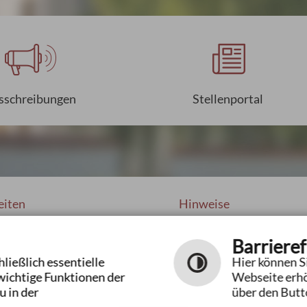
sschreibungen
Stellenportal
eiten
Hinweise
Barrieref
Impressum
09:00 bis 12:00 Uhr
ließlich essentielle
Hier können Si
Datenschutzerklärung
16:00 bis 19:00 Uhr
wichtige Funktionen der
Webseite erhö
Hilfe
14:00 bis 16:00 Uhr
u in der
über den Butto
Inhaltsverzeichnis
ach Vereinbarung