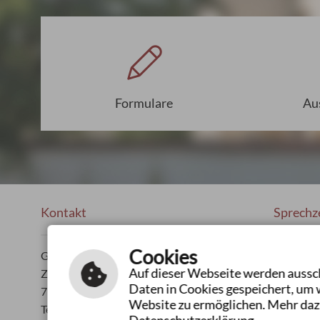
Formulare
Au
Kontakt
Sprechz
Cookies
Gemeindeverwaltung
Mo - Fr:
Auf dieser Webseite werden aussch
Ziegelhütte 25
Mo:
Daten in Cookies gespeichert, um 
73485 Unterschneidheim
Do:
Website zu ermöglichen. Mehr daz
Tel.: 07966 181-0
oder n