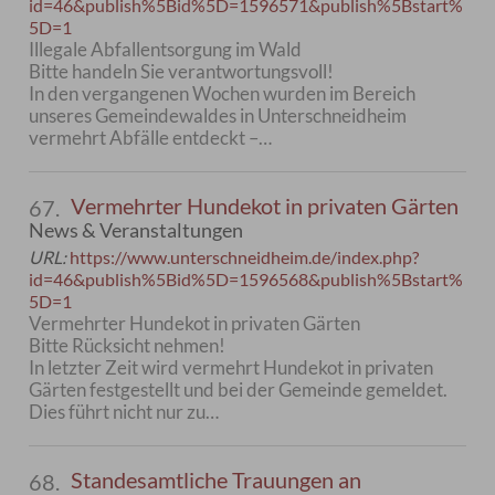
id=46&publish%5Bid%5D=1596571&publish%5Bstart%
5D=1
Illegale Abfallentsorgung im Wald
Bitte handeln Sie verantwortungsvoll!
In den vergangenen Wochen wurden im Bereich
unseres Gemeindewaldes in Unterschneidheim
vermehrt Abfälle entdeckt –…
Vermehrter Hundekot in privaten Gärten
67.
News & Veranstaltungen
URL:
https://www.unterschneidheim.de/index.php?
id=46&publish%5Bid%5D=1596568&publish%5Bstart%
5D=1
Vermehrter Hundekot in privaten Gärten
Bitte Rücksicht nehmen!
In letzter Zeit wird vermehrt Hundekot in privaten
Gärten festgestellt und bei der Gemeinde gemeldet.
Dies führt nicht nur zu…
Standesamtliche Trauungen an
68.